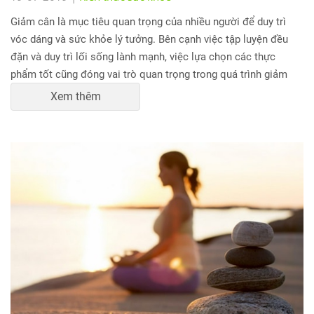
Giảm cân là mục tiêu quan trọng của nhiều người để duy trì
vóc dáng và sức khỏe lý tưởng. Bên cạnh việc tập luyện đều
đặn và duy trì lối sống lành mạnh, việc lựa chọn các thực
phẩm tốt cũng đóng vai trò quan trọng trong quá trình giảm
cân. Trong bài viết này, chúng ta sẽ tìm hiểu về các thực phẩm
Xem thêm
tốt nhất hỗ trợ quá trình giảm cân.