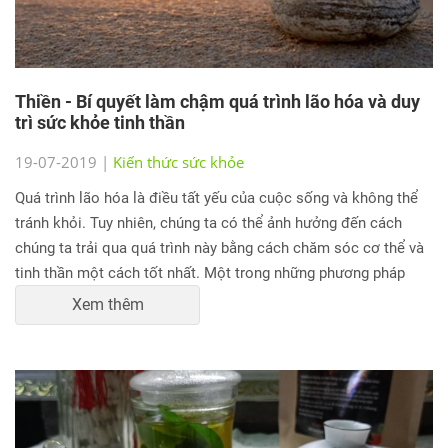
Thiền - Bí quyết làm chậm quá trình lão hóa và duy
trì sức khỏe tinh thần
19-07-2019 |
Kiến thức sức khỏe
Quá trình lão hóa là điều tất yếu của cuộc sống và không thể
tránh khỏi. Tuy nhiên, chúng ta có thể ảnh hưởng đến cách
chúng ta trải qua quá trình này bằng cách chăm sóc cơ thể và
tinh thần một cách tốt nhất. Một trong những phương pháp
hữu ích để làm chậm quá trình lão hóa và duy trì sức khỏe tinh
Xem thêm
thần là thiền. Trong bài viết này, chúng ta sẽ tìm hiểu về cách
thiền có thể giúp làm chậm quá trình lão hóa và mang lại lợi
ích cho sức khỏe toàn diện.