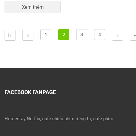
Xem thêm
1
2
3
4
|«
«
»
»
FACEBOOK FANPAGE
Homestay Netflix, cafe chiếu phim riêng tư, cafe phim