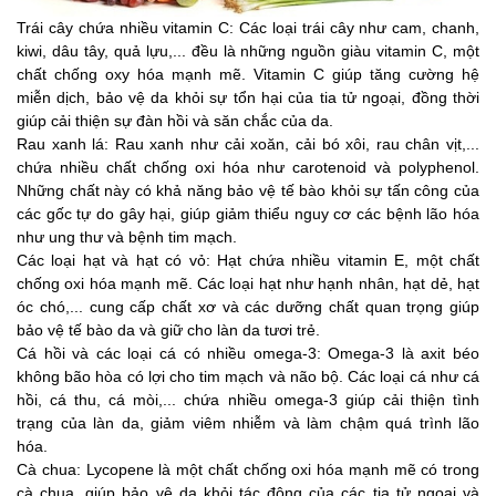
Trái cây chứa nhiều vitamin C: Các loại trái cây như cam, chanh,
kiwi, dâu tây, quả lựu,... đều là những nguồn giàu vitamin C, một
chất chống oxy hóa mạnh mẽ. Vitamin C giúp tăng cường hệ
miễn dịch, bảo vệ da khỏi sự tổn hại của tia tử ngoại, đồng thời
giúp cải thiện sự đàn hồi và săn chắc của da.
Rau xanh lá: Rau xanh như cải xoăn, cải bó xôi, rau chân vịt,...
chứa nhiều chất chống oxi hóa như carotenoid và polyphenol.
Những chất này có khả năng bảo vệ tế bào khỏi sự tấn công của
các gốc tự do gây hại, giúp giảm thiểu nguy cơ các bệnh lão hóa
như ung thư và bệnh tim mạch.
Các loại hạt và hạt có vỏ: Hạt chứa nhiều vitamin E, một chất
chống oxi hóa mạnh mẽ. Các loại hạt như hạnh nhân, hạt dẻ, hạt
óc chó,... cung cấp chất xơ và các dưỡng chất quan trọng giúp
bảo vệ tế bào da và giữ cho làn da tươi trẻ.
Cá hồi và các loại cá có nhiều omega-3: Omega-3 là axit béo
không bão hòa có lợi cho tim mạch và não bộ. Các loại cá như cá
hồi, cá thu, cá mòi,... chứa nhiều omega-3 giúp cải thiện tình
trạng của làn da, giảm viêm nhiễm và làm chậm quá trình lão
hóa.
Cà chua: Lycopene là một chất chống oxi hóa mạnh mẽ có trong
cà chua, giúp bảo vệ da khỏi tác động của các tia tử ngoại và